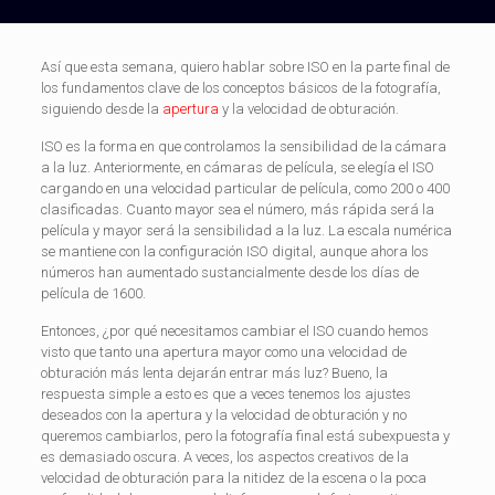
Así que esta semana, quiero hablar sobre ISO en la parte final de
los fundamentos clave de los conceptos básicos de la fotografía,
siguiendo desde la
apertura
y la velocidad de obturación.
ISO es la forma en que controlamos la sensibilidad de la cámara
a la luz. Anteriormente, en cámaras de película, se elegía el ISO
cargando en una velocidad particular de película, como 200 o 400
clasificadas. Cuanto mayor sea el número, más rápida será la
película y mayor será la sensibilidad a la luz. La escala numérica
se mantiene con la configuración ISO digital, aunque ahora los
números han aumentado sustancialmente desde los días de
película de 1600.
Entonces, ¿por qué necesitamos cambiar el ISO cuando hemos
visto que tanto una apertura mayor como una velocidad de
obturación más lenta dejarán entrar más luz? Bueno, la
respuesta simple a esto es que a veces tenemos los ajustes
deseados con la apertura y la velocidad de obturación y no
queremos cambiarlos, pero la fotografía final está subexpuesta y
es demasiado oscura. A veces, los aspectos creativos de la
velocidad de obturación para la nitidez de la escena o la poca