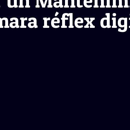
r un Mantenim
ara réflex dig