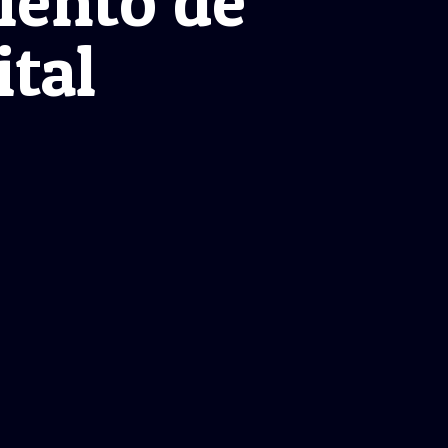
iento de
ital