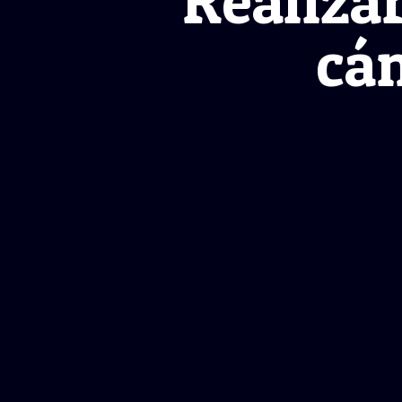
Realiza
cám